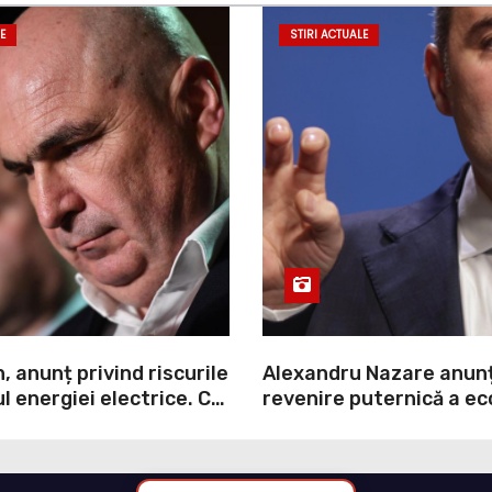
E
STIRI ACTUALE
n, anunț privind riscurile
Alexandru Nazare anun
l energiei electrice. Ce
revenire puternică a ec
vernul
2027: Inflația va scădea
consumul va crește