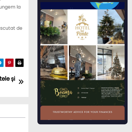
jungem la
discutat de
ele și