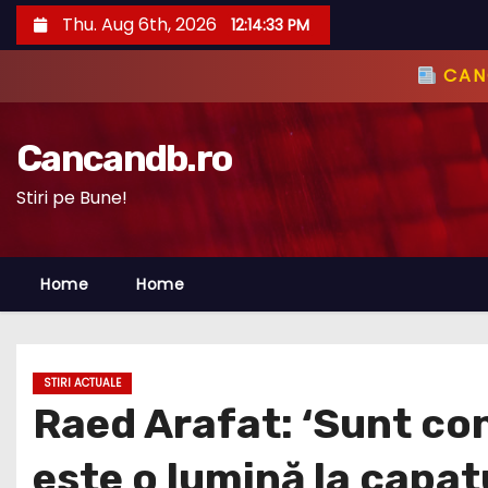
S
Thu. Aug 6th, 2026
12:14:34 PM
k
i
CANC
p
t
Cancandb.ro
o
c
Stiri pe Bune!
o
n
Home
Home
t
e
n
t
STIRI ACTUALE
Raed Arafat: ‘Sunt con
este o lumină la capa