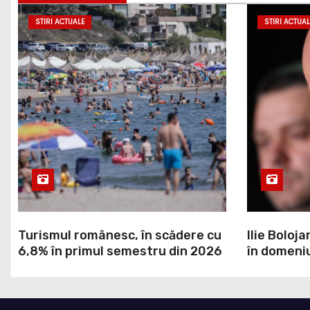
STIRI ACTUALE
STIRI ACTUAL
Turismul românesc, în scădere cu
Ilie Boloja
6,8% în primul semestru din 2026
în domeniu
a decis Gu