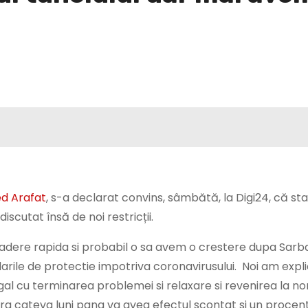
d Arafat
, s-a declarat convins, sâmbătă, la Digi24, că st
iscutat însă de noi restricții.
dere rapida si probabil o sa avem o crestere dupa Sarba
ile de protectie impotriva coronavirusului. Noi am expli
egal cu terminarea problemei si relaxare si revenirea la no
a cateva luni pana va avea efectul scontat si un procen