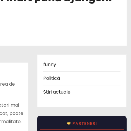
funny
Politică
area de
Stiri actuale
tori mai
cat, poate
rmalitate.
PARTENERI
t