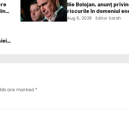
ere
Ilie Bolojan, anunț privi
din
riscurile în domeniul en
electrice. Ce a decis G
Aug 6, 2026
Editor Sarah
iei
elds are marked
*