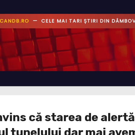
ANDB.RO
—
PRIMUL CU ȘTIREA, PRIMUL CU AD
vins că starea de alertă
tul tunelului dar mai av