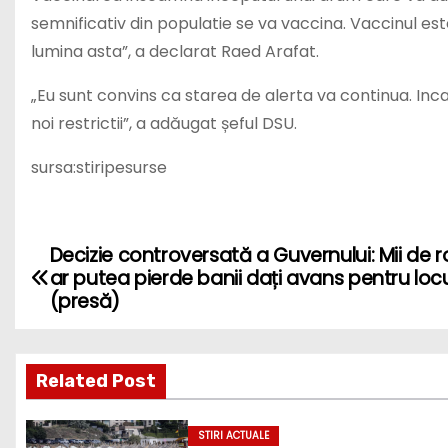
semnificativ din populatie se va vaccina. Vaccinul es
lumina asta”, a declarat Raed Arafat.
„Eu sunt convins ca starea de alerta va continua. Inca n
noi restrictii”, a adăugat șeful DSU.
sursa:stiripesurse
Decizie controversată a Guvernului: Mii de 
P
ar putea pierde banii dați avans pentru loc
o
(presă)
s
Related Post
t
n
STIRI ACTUALE