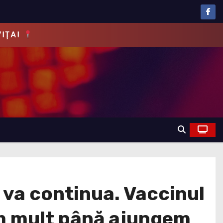
EVĂRUL!
 va continua. Vaccinul
em mult până ajungem