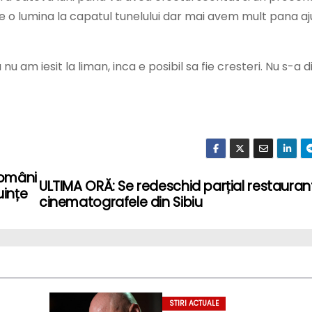
te o lumina la capatul tunelului dar mai avem mult pana a
u am iesit la liman, inca e posibil sa fie cresteri. Nu s-a 
români
ULTIMA ORĂ: Se redeschid parțial restaurant
uințe
cinematografele din Sibiu
STIRI ACTUALE