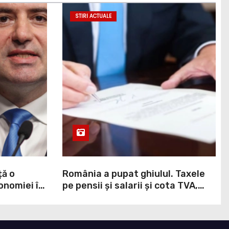
STIRI ACTUALE
ță o
România a pupat ghiulul. Taxele
onomiei în
pe pensii și salarii și cota TVA,
,
obligații convenite la Washington
printr-un Acord semnat pe 16
aprilie / DOCUMENT