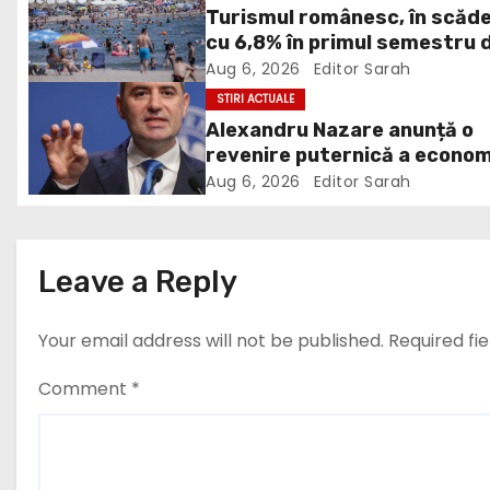
Turismul românesc, în scăd
a
cu 6,8% în primul semestru 
v
2026
Aug 6, 2026
Editor Sarah
STIRI ACTUALE
i
Alexandru Nazare anunță o
revenire puternică a econom
g
în 2027: Inflația va scădea,
Aug 6, 2026
Editor Sarah
a
consumul va crește
t
Leave a Reply
i
Your email address will not be published.
Required fi
o
n
Comment
*