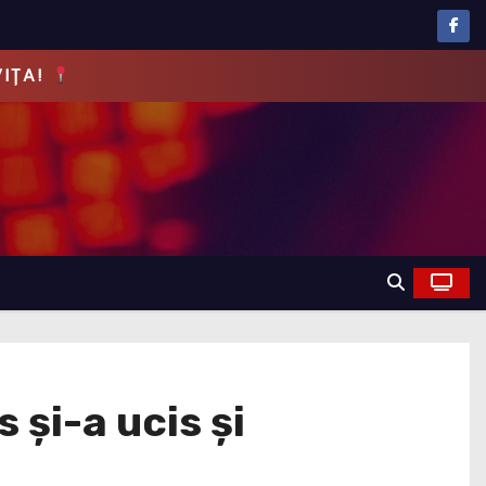
EVĂRUL!
 și-a ucis și