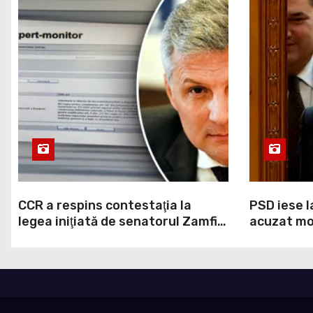
CCR a respins contestaţia la
PSD iese l
legea iniţiată de senatorul Zamfir
acuzat mod
de la PSD, care permite reluarea
la Legea A
construcţiei hidrocentralelor din
grosolană 
zonele protejate
acopere c