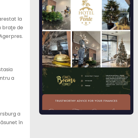
arestat la
uă braţe de
 Agerpres.
stasia
ntru a
ersburg a
răsunet în