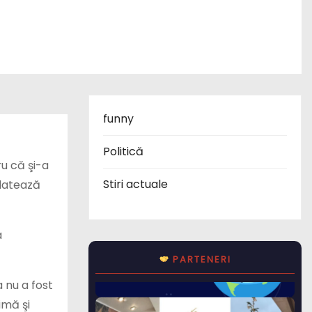
funny
Politică
ru că şi-a
Stiri actuale
elatează
a
PARTENERI
 nu a fost
imă şi