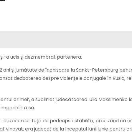
e şi-a ucis şi dezmembrat partenera.
 12 ani şi jumătate de închisoare la Sankt-Petersburg pent
ansat dezbaterea despre violenţele conjugale în Rusia, r
ntul crimei’, a subliniat judecătoarea Iulia Maksimenko l
 imperială rusă.
t ‘dezacordul’ faţă de pedeapsa stabilită, precizând că ea
t vinovat, era judecat de la începutul lunii iunie pentru cr