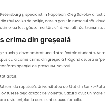
-Petersburg şi specialist în Napoleon, Oleg Sokolov a fost 
s din râul Moika de poliţie, care a găsit în rucsacul său do
ictimei au fost găsite mai târziu într-un alt râu, transmite
is crima din greșeală
ă şi-a ucis şi dezmembrat una dintre fostele studente, Ana
a spus că a comis crima din greşeală trăgând asupra ei ‘pe
, conform agenţiei de presă RIA Novosti.
tat actul.
. Extrem de reputată, Universitatea de Stat din Sankt-Pet
olov fusese deja acuzat de violenţe. Cazul a avut un mare 
rare a violenţelor la care sunt supuse femeile.