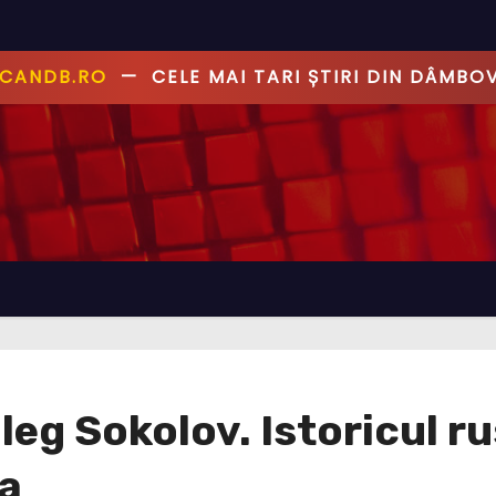
ANDB.RO
—
PRIMUL CU ȘTIREA, PRIMUL CU AD
eg Sokolov. Istoricul rus
a