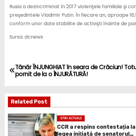
Rusia a dezincriminat în 2017 violenţele familiale şi c
preşedintele Vladimir Putin. În fiecare an, aproape 16
conform unor date stabilite de activişti înainte de p
Sursa: dcnews
P
Tânăr ÎNJUNGHIAT în seara de Crăciun! Totu
pornit de la o ÎNJURĂTURĂ!
o
s
Related Post
t
n
STIRI ACTUALE
CCR a respins contestaţia la
a
legea iniţiată de senatorul