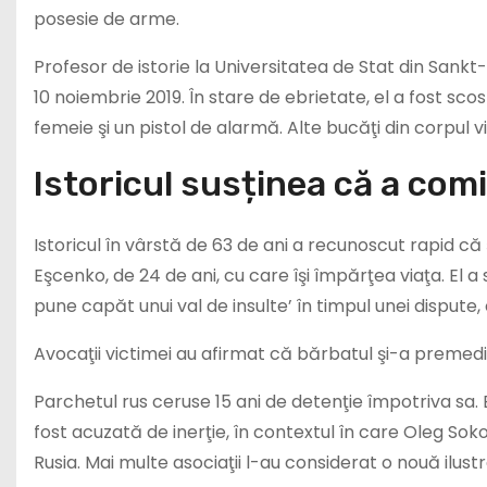
posesie de arme.
Profesor de istorie la Universitatea de Stat din Sankt
10 noiembrie 2019. În stare de ebrietate, el a fost sco
femeie şi un pistol de alarmă. Alte bucăţi din corpul v
Istoricul susținea că a com
Istoricul în vârstă de 63 de ani a recunoscut rapid c
Eşcenko, de 24 de ani, cu care îşi împărţea viaţa. El 
pune capăt unui val de insulte’ în timpul unei dispute
Avocaţii victimei au afirmat că bărbatul şi-a premedi
Parchetul rus ceruse 15 ani de detenţie împotriva sa
fost acuzată de inerţie, în contextul în care Oleg Sok
Rusia. Mai multe asociaţii l-au considerat o nouă ilust