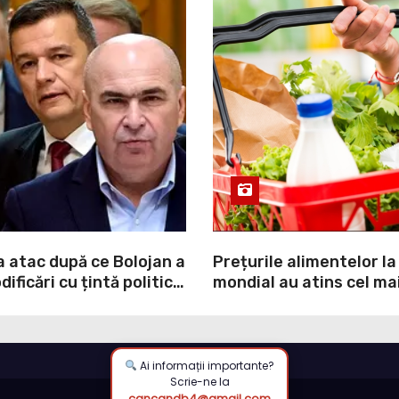
a atac după ce Bolojan a
Prețurile alimentelor la
ificări cu țintă politică
mondial au atins cel mai
NI: O minciună
nivel din ultimii peste tr
prin care încearcă să
ultima lună, grâul s-a s
ulpa PNL-USR
mai mult (+5,8%), pe fo
secetei, dar și al temeri
Ai informații importante?
Scrie-ne la
războiul din Ucraina va
cancandb4@gmail.com