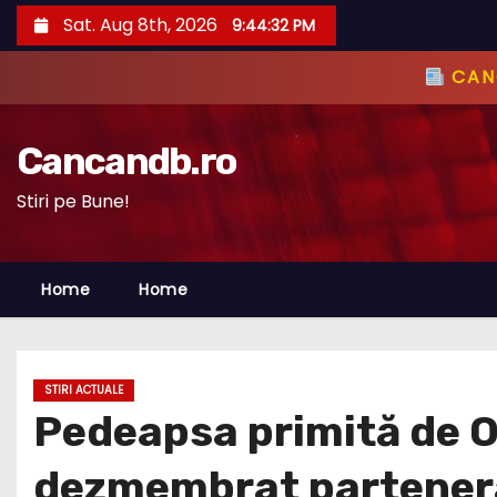
S
Sat. Aug 8th, 2026
9:44:33 PM
k
i
CANC
p
t
Cancandb.ro
o
c
Stiri pe Bune!
o
n
Home
Home
t
e
n
t
STIRI ACTUALE
Pedeapsa primită de Ol
dezmembrat partener