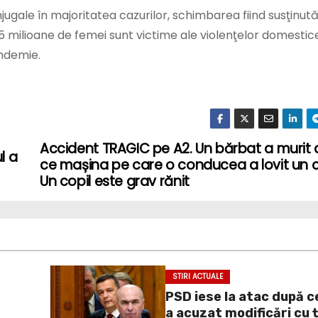
onjugale în majoritatea cazurilor, schimbarea fiind susţinut
,5 milioane de femei sunt victime ale violenţelor domestice
andemie.
Accident TRAGIC pe A2. Un bărbat a murit
l a
ce mașina pe care o conducea a lovit un c
Un copil este grav rănit
STIRI ACTUALE
PSD iese la atac după c
a acuzat modificări cu 