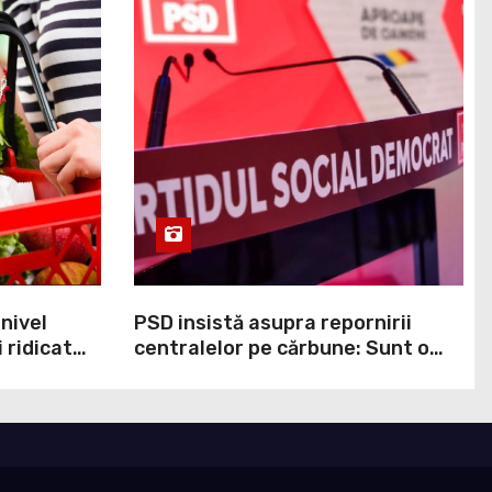
 nivel
PSD insistă asupra repornirii
 ridicat
centralelor pe cărbune: Sunt o
ei ani. În
necesitate în situația de forță
cumpit cel
majoră a țării
ndul
lor că
 perturba