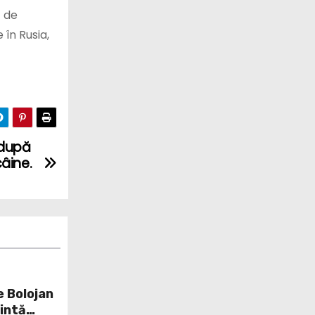
ă de
 în Rusia,
 după
âine.
e Bolojan
țintă