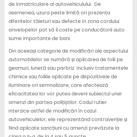
de înmatriculare al autovehiculului. De
asemenea, uzura peste limită ori prezența
diferitelor tăieturi sau defecte în zona cordului
anvelopelor pot să îi coste pe conducătorii auto
sume importante de bani.
Din aceeași categorie de modificări ale aspectului
automobilelor se numără și aplicarea de folii pe
geamuri, lunetă sau parbriz. Inclusiv tratamentele
chimice sau foliile aplicate pe dispozitivele de
iluminare ori semnalizare, care afectează
eficacitatea lor vor putea deveni subiectul unei
amenzi din partea polițiștilor. Codul rutier
interzice astfel de modificări în cazul
autovehiculelor, ele reprezentând contravenție și
fiind aplicate sancțiuni cu amenzi prevăzute la
clasa a II-a, de la 4 sau 5 puncte.