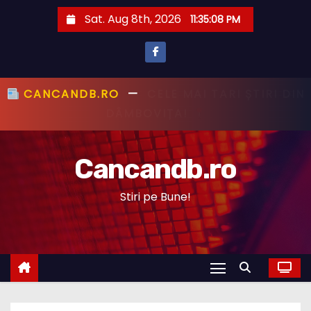
S
Sat. Aug 8th, 2026
11:35:09 PM
k
i
p
t
CANCANDB.RO
—
PRIMUL CU ȘTIREA,
o
PRIMUL CU ADEVĂRUL!
c
o
Cancandb.ro
n
t
Stiri pe Bune!
e
n
t