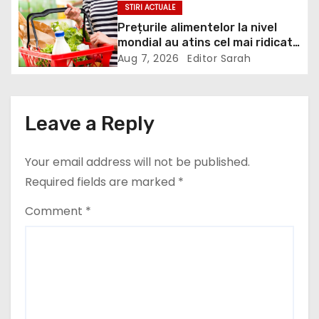
minciună grosolană prin care
STIRI ACTUALE
t
încearcă să acopere culpa PNL-
Prețurile alimentelor la nivel
USR
mondial au atins cel mai ridicat
i
nivel din ultimii peste trei ani. În
Aug 7, 2026
Editor Sarah
ultima lună, grâul s-a scumpit
o
cel mai mult (+5,8%), pe fondul
secetei, dar și al temerilor că
n
războiul din Ucraina va perturba
Leave a Reply
din nou exporturile prin Marea
Neagră.
Your email address will not be published.
Required fields are marked
*
Comment
*