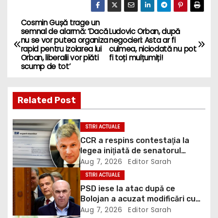
Cosmin Gușă trage un
P
semnal de alarmă: ‘Dacă
Ludovic Orban, după
nu se vor putea organiza
negocieri: Asta ar fi
o
rapid pentru izolarea lui
culmea, niciodată nu pot
Orban, liberalii vor plăti
fi toți mulțumiți!
s
scump de tot’
t
Related Post
n
a
STIRI ACTUALE
CCR a respins contestaţia la
v
legea iniţiată de senatorul
Zamfir de la PSD, care permite
Aug 7, 2026
Editor Sarah
i
reluarea construcţiei
STIRI ACTUALE
hidrocentralelor din zonele
g
PSD iese la atac după ce
protejate
Bolojan a acuzat modificări cu
a
țintă politică la Legea ANI: O
Aug 7, 2026
Editor Sarah