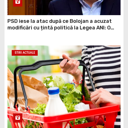
PSD iese la atac după ce Bolojan a acuzat
modificări cu țintă politică la Legea ANI: O
minciună grosolană prin care încearcă să
acopere culpa PNL-USR
STIRI ACTUALE