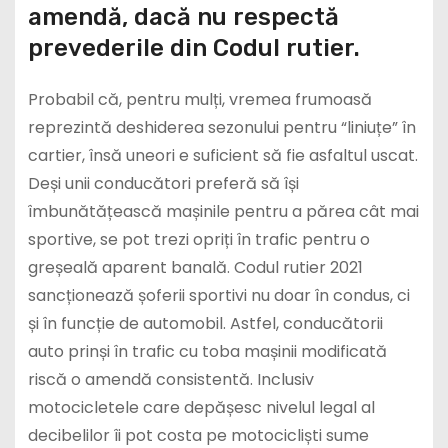
amendă, dacă nu respectă
prevederile din Codul rutier.
Probabil că, pentru mulți, vremea frumoasă
reprezintă deshiderea sezonului pentru “liniuțe” în
cartier, însă uneori e suficient să fie asfaltul uscat.
Deși unii conducători preferă să își
îmbunătățească mașinile pentru a părea cât mai
sportive, se pot trezi opriți în trafic pentru o
greșeală aparent banală. Codul rutier 2021
sancționează șoferii sportivi nu doar în condus, ci
și în funcție de automobil. Astfel, conducătorii
auto prinși în trafic cu toba mașinii modificată
riscă o amendă consistentă. Inclusiv
motocicletele care depășesc nivelul legal al
decibelilor îi pot costa pe motocicliști sume