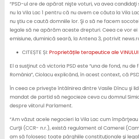
“PSD-ul are de apărat nişte voturi, va avea candidaţi 
nu la Vila Lac 1 pentru că nu avem ce căuta la Vila La
nu ştiu ce caută domniile lor. Şi o să ne facem socoteli
legale să ne apărăm aceste drepturi. Ceea ce vor ei să
emisiune, duminică seară, la Antena 3, potrivit news.r
CITEȘTE ȘI:
Proprietățile terapeutice ale VINULU
El a susţinut că victoria PSD este “una de fond, nu de
România”, Ciolacu explicând, în acest context, că PSD 
În ceea ce priveşte întâlnirea dintre Vasile Dîncu şi 
mandat de partid să negocieze ceva cu domnul Simion”.
despre viitorul Parlament.
“Am văzut acele negocieri la Vila Lac cum împărţeau 
Curţii (CCR- n.r.), există regulament al Camerei (Cam
am să folosesc toate pârghiile constituţionale şi le