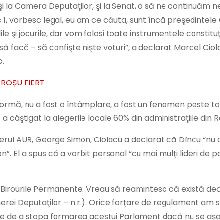
şi la Camera Deputaţilor, şi la Senat, o să ne continuăm ne
c 1, vorbesc legal, eu am ce căuta, sunt încă preşedintele
le şi jocurile, dar vom folosi toate instrumentele constituţ
 facă – să confişte nişte voturi”, a declarat Marcel Ciola
o.
I ROȘU FIERT
 formă, nu a fost o întâmplare, a fost un fenomen peste to
a câştigat la alegerile locale 60% din administraţiile din 
liderul AUR, George Simon, Ciolacu a declarat că Dîncu “nu 
 El a spus că a vorbit personal “cu mai mulţi lideri de pa
Birourile Permanente. Vreau să reamintesc că există deciz
erei Deputaţilor – n.r.). Orice forţare de regulament am s
gale de a stopa formarea acestui Parlament dacă nu se aş