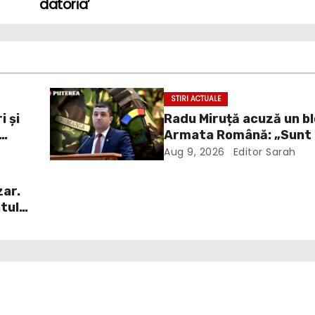
datoria’
STIRI ACTUALE
i și
Radu Miruță acuză un bl
Armata Română: „Sunt
cu putere de decizie ca
Aug 9, 2026
Editor Sarah
de-a curmezișul”
zar.
tul