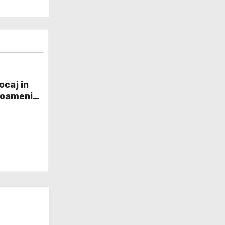
ocaj în
 oameni
re se pun