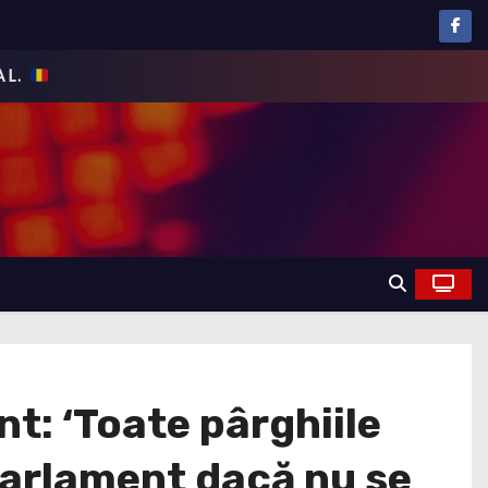
t: ‘Toate pârghiile
Parlament dacă nu se