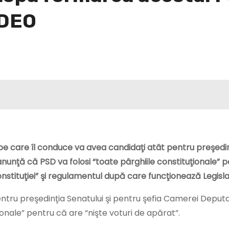
IDEO
 pe care îl conduce va avea candidaţi atât pentru preşedi
anunţă că PSD va folosi “toate pârghiile constituţionale” 
nstituţiei” şi regulamentul după care funcţionează Legislat
tru preşedinţia Senatului şi pentru şefia Camerei Deputaţ
ţionale” pentru că are “nişte voturi de apărat”.