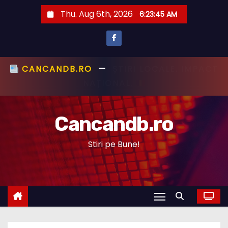
S
Thu. Aug 6th, 2026
6:23:46 AM
k
i
p
t
CANCANDB.RO
—
ȘTIRI PE BUNE!
o
c
Cancandb.ro
o
n
Stiri pe Bune!
t
e
n
t
STIRI ACTUALE