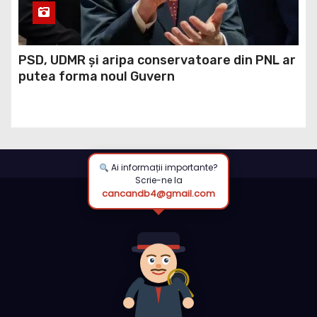
PSD, UDMR și aripa conservatoare din PNL ar
putea forma noul Guvern
Ai informații importante?
Scrie-ne la
cancandb4@gmail.com