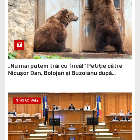
„Nu mai putem trăi cu frică!” Petiție către
Nicușor Dan, Bolojan și Buzoianu după
atacurile urșilor din Covasna
STIRI ACTUALE