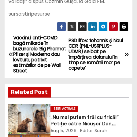
sursa:stiripesurse
Vaccinul anti-COVID
P
PSD Ilfov: ‘Iohannis și Noul
bagă miliarde în
CDR (PNL-USRPLUS-
buzunarele ‘Big Pharma’:
o
UDMR) se bat pe
Pfizer şi Moderna dau
împărțirea ciolanului în
lovitura, potrivit
timp ce românii mor pe
s
estimărilor de pe Wall
capete’
Street
t
n
Related Post
a
STIRI ACTUALE
v
„Nu mai putem trăi cu frică!”
Petiție către Nicușor Dan,
i
Bolojan și Buzoianu după
Aug 5, 2026
Editor Sarah
atacurile urșilor din Covasna
STIRI ACTUALE
g