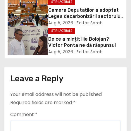
Camera Deputaților a adoptat
Legea decarbonizării sectorului
a
energetic. Amendamentul PSD,
Aug 5, 2026
Editor Sarah
inclus în proiect
t
STIRI ACTUALE
De ce a mințit Ilie Bolojan?
i
Victor Ponta ne dă răspunsul
Aug 5, 2026
Editor Sarah
o
n
Leave a Reply
Your email address will not be published.
Required fields are marked
*
Comment
*