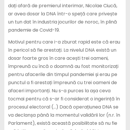
ar avea dosar la DNA într-o speță care privește
un tun dat în industria jocurilor de noroc, în plină
pandemie de Covid-19.
Motivul pentru care i-a zburat rapid este că erau
în pericol să fie arestați. La nivelul DNA există un
dosar foarte gros în care acești trei oameni,
împreună cu încă o doamnă au fost monitorizați
pentru afacerile din timpul pandemiei și erau pe
punctul a fi arestați împreună cu trei oameni de
afaceri importanți. Nu s-a purces la așa ceva
tocmai pentru că s-ar fi considerat o ingerință în
procesul electoral (…) Dacă operațiunea DNA se
va declanșa până la momentul validării lor (n.r. în
Parlament), există această posibilitate să nu fie
validați” a spus Cozmin Gușă, la Gold FM.