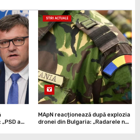
STIRI ACTUALE
ă
MApN reacționează după explozia
: „PSD a
dronei din Bulgaria: „Radarele nu
stră ați
au detectat niciun aparat care să
fi traversat România”