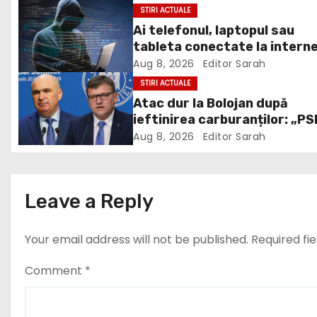
STIRI ACTUALE
n
Ai telefonul, laptopul sau
tableta conectate la intern
a
DNSC avertizează asupra un
Aug 8, 2026
Editor Sarah
v
risc pe care mulți utilizatori 
STIRI ACTUALE
ignoră
Atac dur la Bolojan după
i
ieftinirea carburanților: „PS
scris legea. Dumneavoastră 
g
Aug 8, 2026
Editor Sarah
scris discursul de după”
a
t
Leave a Reply
i
Your email address will not be published.
Required fi
o
Comment
*
n