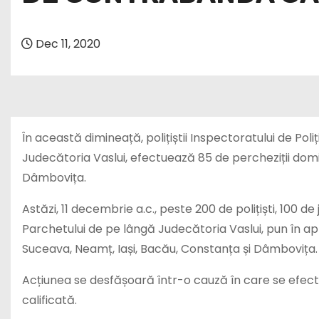
Dec 11, 2020
În această dimineață, polițiștii Inspectoratului de Po
Judecătoria Vaslui, efectuează 85 de percheziții domic
Dâmbovița.
Astăzi, 11 decembrie a.c., peste 200 de polițiști, 100 
Parchetului de pe lângă Judecătoria Vaslui, pun în apl
Suceava, Neamț, Iași, Bacău, Constanța și Dâmbovița.
Acțiunea se desfășoară într-o cauză în care se efect
calificată.