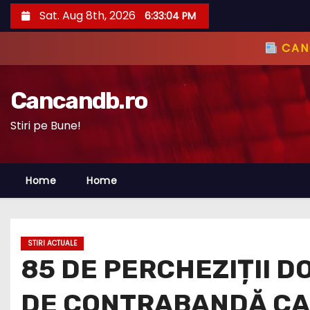
S
Sat. Aug 8th, 2026
6:33:05 PM
k
i
CANC
p
t
Cancandb.ro
o
c
Stiri pe Bune!
o
n
Home
Home
t
e
n
t
STIRI ACTUALE
85 DE PERCHEZIȚII D
DE CONTRABANDĂ CA