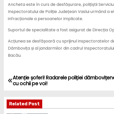
Ancheta este în curs de desfășurare, polițiștii Servici
Inspectoratului de Poliție Județean Vaslui urmând a efec
infracționale a persoanelor implicate.
Suportul de specialitate a fost asigurat de Direcția Op
Acțiunea se desfășoară cu sprijinul inspectoratelor de
Dâmbovița și al jandarmilor din cadrul Inspectoratulu
Bacău.
Atenție șoferi! Radarele poliției dâmbovițen
P
cu ochii pe voi!
o
s
Related Post
t