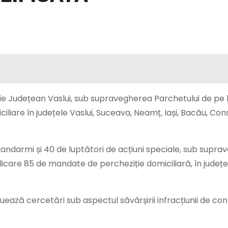
liție Județean Vaslui, sub supravegherea Parchetului de pe
iliare în județele Vaslui, Suceava, Neamț, Iași, Bacău, Con
de jandarmi și 40 de luptători de acțiuni speciale, sub supr
icare 85 de mandate de percheziție domiciliară, în județel
uează cercetări sub aspectul săvârșirii infracțiunii de c