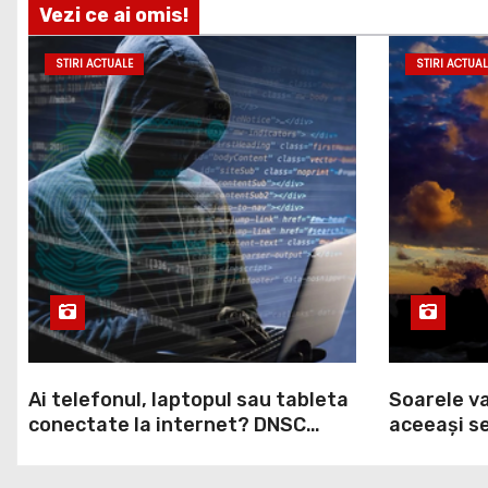
Vezi ce ai omis!
STIRI ACTUALE
STIRI ACTUAL
Ai telefonul, laptopul sau tableta
Soarele va
conectate la internet? DNSC
aceeași se
avertizează asupra unui risc pe
va întreru
care mulți utilizatori îl ignoră
Europa