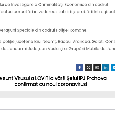
ului de Investigare a Criminalităţii Economice din cadrul
tua cercetări în vederea stabilirii și probării întregii acti
erațiuni Speciale din cadrul Poliției Române.
 poliție județene Iași, Neamț, Bacău, Vrancea, Galați, Cons
i de Jandarmi Județean Vaslui și ai Grupării Mobile de Ja
e sunt
Virusul a LOVIT la vârf! Șeful IPJ Prahova
confirmat cu noul coronavirus!