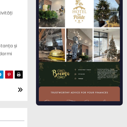
vități
tanța și
ndarmi