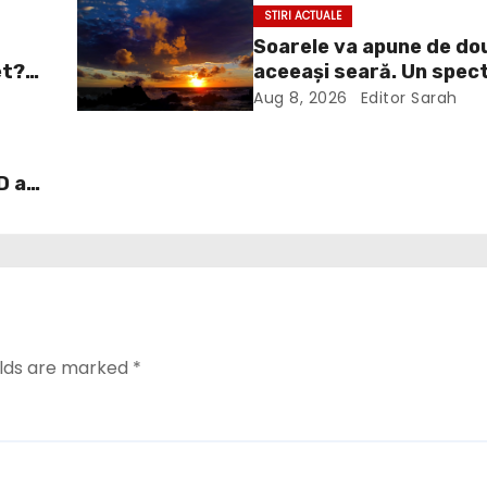
STIRI ACTUALE
Soarele va apune de dou
et?
aceeași seară. Un spect
ui
va întrerupe liniștea un
Aug 8, 2026
Editor Sarah
îl
Europa
D a
ați
elds are marked
*