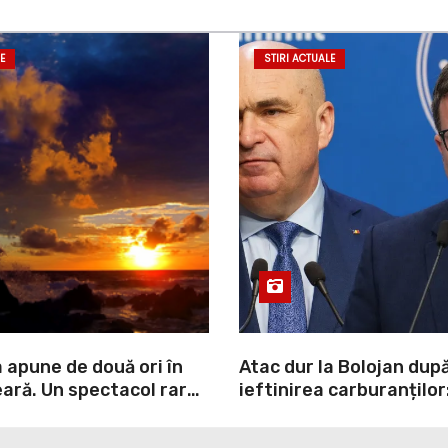
E
STIRI ACTUALE
 apune de două ori în
Atac dur la Bolojan dup
ară. Un spectacol rar
ieftinirea carburanților
pe liniștea unui sat din
scris legea. Dumneavoa
scris discursul de după”