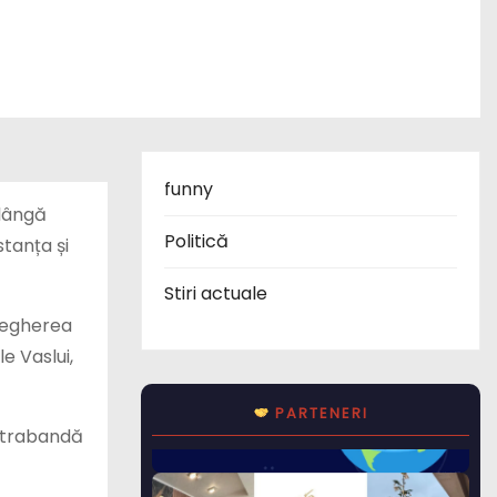
funny
 lângă
Politică
stanța și
Stiri actuale
avegherea
e Vaslui,
PARTENERI
ontrabandă