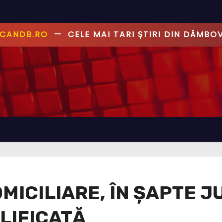
ANDB.RO
—
PRIMUL CU ȘTIREA, PRIMUL CU AD
OMICILIARE, ÎN ȘAPTE 
LIFICATĂ