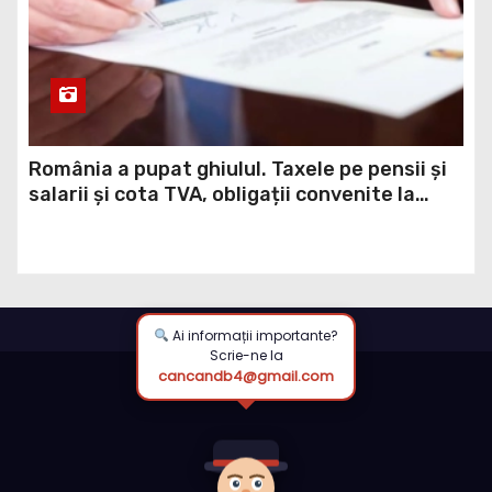
România a pupat ghiulul. Taxele pe pensii și
salarii și cota TVA, obligații convenite la
Washington printr-un Acord semnat pe 16
aprilie / DOCUMENT
Ai informații importante?
Scrie-ne la
cancandb4@gmail.com