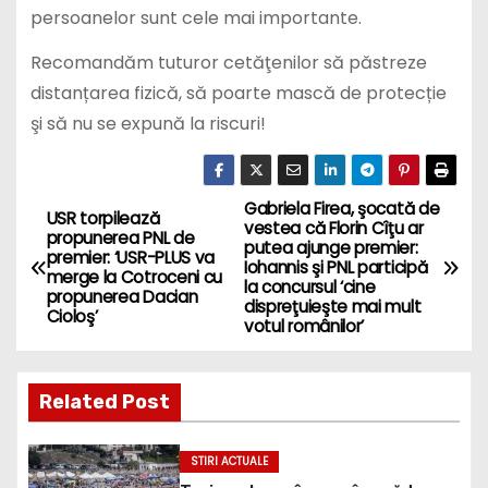
persoanelor sunt cele mai importante.
Recomandăm tuturor cetăţenilor să păstreze
distanțarea fizică, să poarte mască de protecție
şi să nu se expună la riscuri!
Gabriela Firea, şocată de
P
USR torpilează
vestea că Florin Cîţu ar
propunerea PNL de
putea ajunge premier:
o
premier: ‘USR-PLUS va
Iohannis şi PNL participă
merge la Cotroceni cu
la concursul ‘cine
propunerea Dacian
s
dispreţuieşte mai mult
Cioloş’
votul românilor’
t
n
Related Post
a
STIRI ACTUALE