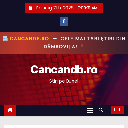
S
Fri. Aug 7th, 2026
7:09:22 AM
k
i
p
t
CANCANDB.RO
—
PRIMUL CU ȘTIREA,
o
PRIMUL CU ADEVĂRUL!
c
o
Cancandb.ro
n
t
Stiri pe Bune!
e
n
t