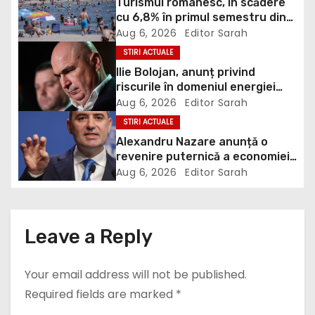
v
Turismul românesc, în scădere
cu 6,8% în primul semestru din
i
2026
Aug 6, 2026
Editor Sarah
STIRI ACTUALE
g
Ilie Bolojan, anunț privind
riscurile în domeniul energiei
a
electrice. Ce a decis Guvernul
Aug 6, 2026
Editor Sarah
t
STIRI ACTUALE
Alexandru Nazare anunță o
i
revenire puternică a economiei
în 2027: Inflația va scădea,
Aug 6, 2026
Editor Sarah
o
consumul va crește
n
Leave a Reply
Your email address will not be published.
Required fields are marked
*