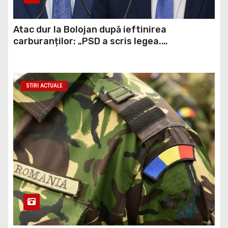
Atac dur la Bolojan după ieftinirea
carburanților: „PSD a scris legea.
Dumneavoastră ați scris discursul de după”
STIRI ACTUALE
MApN reacționează după explozia dronei din