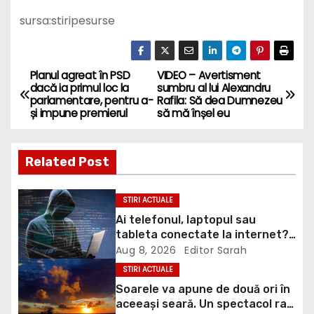
sursa:stiripesurse
Planul agreat în PSD
VIDEO – Avertisment
P
dacă ia primul loc la
sumbru al lui Alexandru
parlamentare, pentru a-
Rafila: Să dea Dumnezeu
o
și impune premierul
să mă înșel eu
s
Related Post
t
n
STIRI ACTUALE
Ai telefonul, laptopul sau
a
tableta conectate la internet?
DNSC avertizează asupra unui
Aug 8, 2026
Editor Sarah
v
risc pe care mulți utilizatori îl
STIRI ACTUALE
ignoră
i
Soarele va apune de două ori în
aceeași seară. Un spectacol rar
g
va întrerupe liniștea unui sat
Aug 8, 2026
Editor Sarah
din Europa