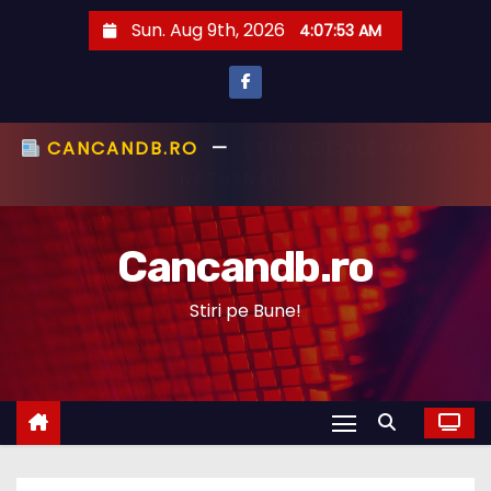
S
Sun. Aug 9th, 2026
4:07:54 AM
k
i
p
t
CANCANDB.RO
—
ȘTIRI PE BUNE!
o
c
Cancandb.ro
o
n
Stiri pe Bune!
t
e
n
t
STIRI ACTUALE