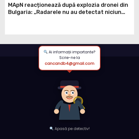
Bulgaria: „Radarele nu au detectat niciun
aparat care să fi traversat România”
Ai informații importante?
Scrie-ne la
cancandb4@gmail.com
Apasă pe detectiv!
Terms & Services
|
Privacy Policy