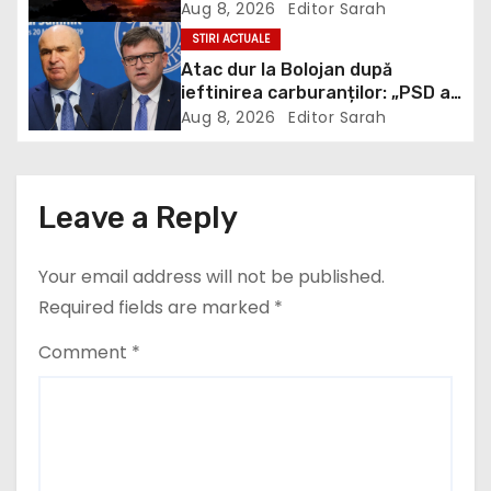
STIRI ACTUALE
a
Atac dur la Bolojan după
t
ieftinirea carburanților: „PSD a
scris legea. Dumneavoastră ați
Aug 8, 2026
Editor Sarah
i
scris discursul de după”
o
Leave a Reply
n
Your email address will not be published.
Required fields are marked
*
Comment
*