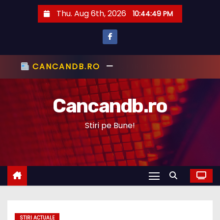
S
Thu. Aug 6th, 2026
10:44:50 PM
k
i
p
t
CANCANDB.RO
—
ȘTIRI PE BUNE!
o
c
Cancandb.ro
o
n
Stiri pe Bune!
t
e
n
t
STIRI ACTUALE