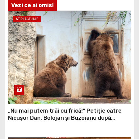
Vezi ce ai omis!
STIRI ACTUALE
„Nu mai putem trăi cu frică!” Petiție către
Nicușor Dan, Bolojan și Buzoianu după
atacurile urșilor din Covasna