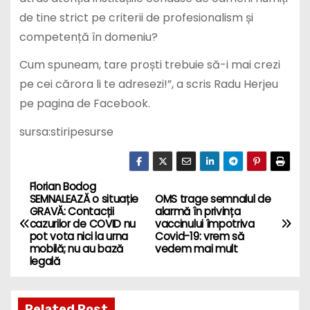
de tine strict pe criterii de profesionalism și
competență în domeniu?
Cum spuneam, tare proști trebuie să-i mai crezi
pe cei cărora li te adresezi!”, a scris Radu Herjeu
pe pagina de Facebook.
sursa:stiripesurse
Florian Bodog
P
SEMNALEAZĂ o situație
OMS trage semnalul de
GRAVĂ: Contacții
alarmă în privința
o
cazurilor de COVID nu
vaccinului împotriva
pot vota nici la urna
Covid-19: vrem să
s
mobilă; nu au bază
vedem mai mult
legală
t
Related Post