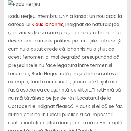
Radu Herjeu, membru CNA a lansat un nou atac la
adresa lui
Klaus Iohannis
, indignat de naturalețea
și nevinovăția cu care președintele pretinde că a
descoperit numirile politice pe funcțiile publice. Și
cum nu a putut crede că Iohannis nu a știut de
acest fenomen, ci mai degrabă presupunând că
președintele nu face legătura intre termen și
fenomen, Radu Herjeu îi dă președintelui câteva
exemple, foarte cunoscute, și care să-l ajute să
facă asocierea cu ușurință pe viitor.„Țineți-mă să
nu mă tăvălesc pe jos de râs! Locatarul de la
Cotroceni e indignat fleașcă. A auzit și el că se fac
numiri politice în funcții publice și că impostori
sunt cocoțați pe jilțuri doar pentru că se-ntâmplă
ca anul ăsta să fie din partidul ”potrivit”.