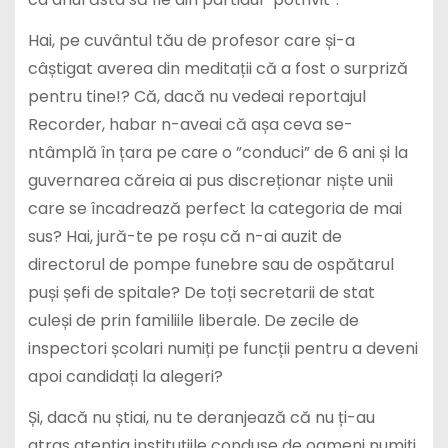
Hai, pe cuvântul tău de profesor care și-a
câștigat averea din meditații că a fost o surpriză
pentru tine!? Că, dacă nu vedeai reportajul
Recorder, habar n-aveai că așa ceva se-
ntâmplă în țara pe care o ”conduci” de 6 ani și la
guvernarea căreia ai pus discreționar niște unii
care se încadrează perfect la categoria de mai
sus? Hai, jură-te pe roșu că n-ai auzit de
directorul de pompe funebre sau de ospătarul
puși șefi de spitale? De toți secretarii de stat
culeși de prin familiile liberale. De zecile de
inspectori școlari numiți pe funcții pentru a deveni
apoi candidați la alegeri?
Și, dacă nu știai, nu te deranjează că nu ți-au
atras atenția instituțiile conduse de oameni numiți