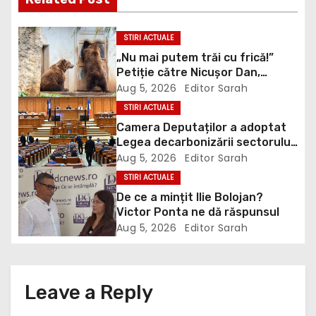
n
a
STIRI ACTUALE
v
„Nu mai putem trăi cu frică!”
Petiție către Nicușor Dan,
i
Bolojan și Buzoianu după
Aug 5, 2026
Editor Sarah
atacurile urșilor din Covasna
STIRI ACTUALE
g
Camera Deputaților a adoptat
Legea decarbonizării sectorului
a
energetic. Amendamentul PSD,
Aug 5, 2026
Editor Sarah
inclus în proiect
t
STIRI ACTUALE
De ce a mințit Ilie Bolojan?
i
Victor Ponta ne dă răspunsul
Aug 5, 2026
Editor Sarah
o
n
Leave a Reply