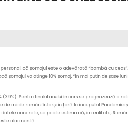
 personal, că șomajul este o adevărată “bombă cu ceas”, 
ă șomajul va atinge 10% șomaj, ”în mai puțin de șase lun
% (3.9%). Pentru finalul anului în curs se prognozează o ra
 de mii de români întorși în țară la începutul Pandemiei și
 datele concrete, se poate estima că, în realitate, Român
 este alarmantă.