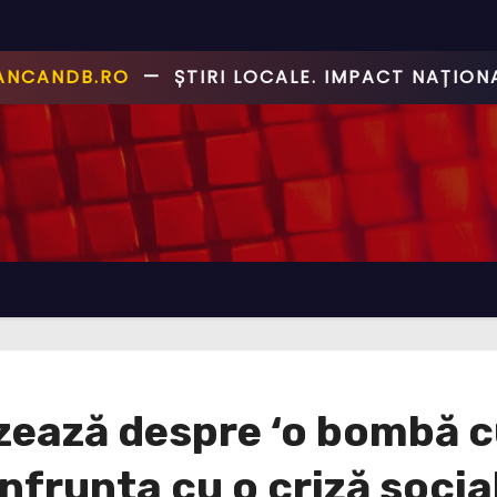
CANCANDB.RO
—
ȘTIRI PE BUNE!
ează despre ‘o bombă cu
nfrunta cu o criză socia