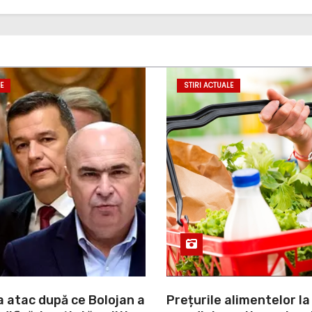
E
STIRI ACTUALE
a atac după ce Bolojan a
Prețurile alimentelor la