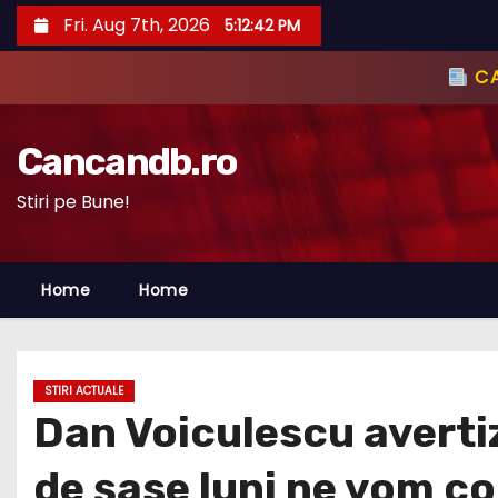
S
Fri. Aug 7th, 2026
5:12:43 PM
k
i
p
t
Cancandb.ro
o
c
Stiri pe Bune!
o
n
Home
Home
t
e
n
t
STIRI ACTUALE
Dan Voiculescu avertiz
de șase luni ne vom co