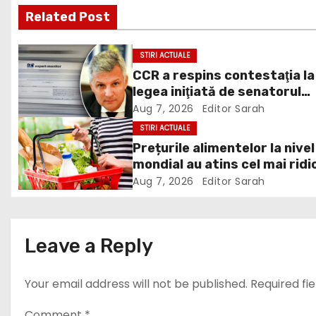
Related Post
t
n
STIRI ACTUALE
CCR a respins contestaţia la
a
legea iniţiată de senatorul
v
Zamfir de la PSD, care permi
Aug 7, 2026
Editor Sarah
reluarea construcţiei
STIRI ACTUALE
i
hidrocentralelor din zonele
Prețurile alimentelor la nivel
protejate
mondial au atins cel mai ridi
g
nivel din ultimii peste trei ani
Aug 7, 2026
Editor Sarah
a
ultima lună, grâul s-a scump
cel mai mult (+5,8%), pe fon
t
secetei, dar și al temerilor c
Leave a Reply
războiul din Ucraina va pert
i
din nou exporturile prin Mar
Neagră.
Your email address will not be published.
Required fi
o
Comment
*