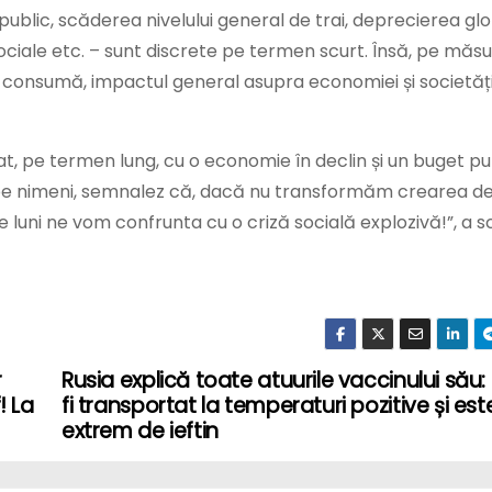
public, scăderea nivelului general de trai, deprecierea gl
 sociale etc. – sunt discrete pe termen scurt. Însă, pe măs
i se consumă, impactul general asupra economiei și societăț
at, pe termen lung, cu o economie în declin și un buget pu
 pe nimeni, semnalez că, dacă nu transformăm crearea de
e luni ne vom confrunta cu o criză socială explozivă!”, a s
r
Rusia explică toate atuurile vaccinului său
! La
fi transportat la temperaturi pozitive și est
extrem de ieftin