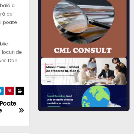
obală a
ură ce
ii poate
blic
 locuri de
cris Dan
: Poate
e