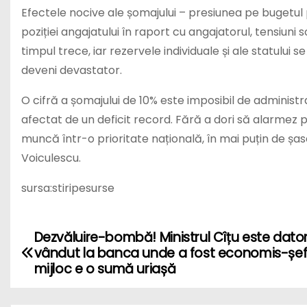
Efectele nocive ale șomajului – presiunea pe bugetul 
poziției angajatului în raport cu angajatorul, tensiuni
timpul trece, iar rezervele individuale și ale statulu
deveni devastator.
O cifră a șomajului de 10% este imposibil de administr
afectat de un deficit record. Fără a dori să alarmez
muncă într-o prioritate națională, în mai puțin de șas
Voiculescu.
sursa:stiripesurse
Dezvăluire-bombă! Ministrul Cîțu este dato
P
vândut la banca unde a fost economis-șef
o
mijloc e o sumă uriașă
s