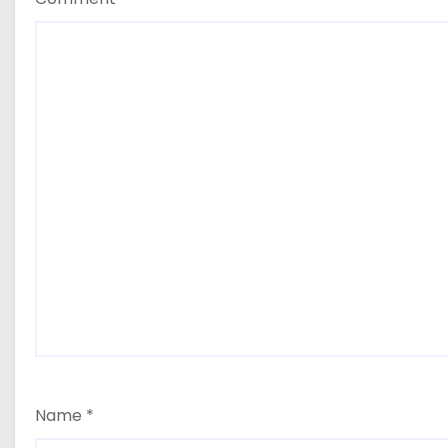
n
Name
*