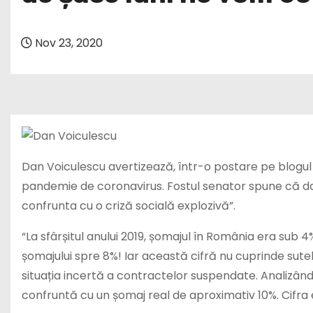
Nov 23, 2020
Dan Voiculescu avertizează, într-o postare pe blogul
pandemie de coronavirus. Fostul senator spune că dac
confrunta cu o criză socială explozivă”.
“La sfârșitul anului 2019, șomajul în România era sub 4
șomajului spre 8%! Iar această cifră nu cuprinde sutele
situația incertă a contractelor suspendate. Analizând
confruntă cu un șomaj real de aproximativ 10%. Cifra