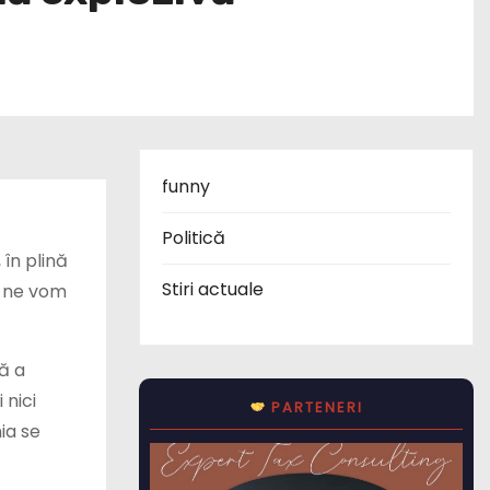
funny
Politică
în plină
Stiri actuale
i ne vom
tă a
 nici
PARTENERI
ia se