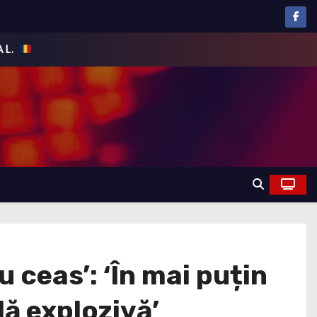
 ceas’: ‘În mai puțin
lă explozivă’