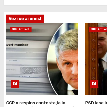
Vezi ce ai omis!
STIRI ACTUALE
STIRI ACTUAL
CCR a respins contestaţia la
PSD iese l