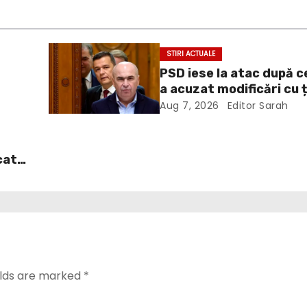
STIRI ACTUALE
PSD iese la atac după c
a acuzat modificări cu 
te
politică la Legea ANI: O
Aug 7, 2026
Editor Sarah
grosolană prin care înc
acopere culpa PNL-USR
cat
. În
it
dul
ă
urba
ea
elds are marked
*