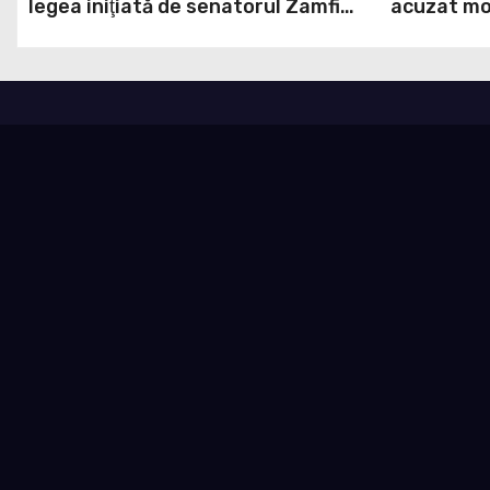
legea iniţiată de senatorul Zamfir
acuzat mod
de la PSD, care permite reluarea
la Legea A
construcţiei hidrocentralelor din
grosolană 
zonele protejate
acopere c