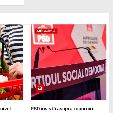
STIRI ACTUALE
 nivel
PSD insistă asupra repornirii