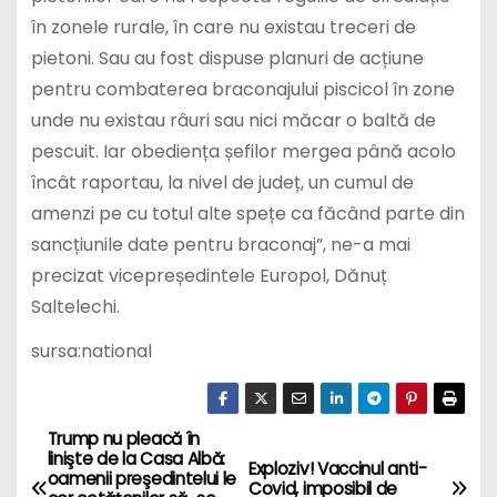
în zonele rurale, în care nu existau treceri de
pietoni. Sau au fost dispuse planuri de acțiune
pentru combaterea braconajului piscicol în zone
unde nu existau râuri sau nici măcar o baltă de
pescuit. Iar obediența șefilor mergea până acolo
încât raportau, la nivel de județ, un cumul de
amenzi pe cu totul alte spețe ca făcând parte din
sancțiunile date pentru braconaj”, ne-a mai
precizat vicepreședintele Europol, Dănuț
Saltelechi.
sursa:national
Trump nu pleacă în
P
linişte de la Casa Albă:
Exploziv! Vaccinul anti-
oamenii preşedintelui le
Covid, imposibil de