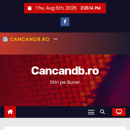
S
Thu. Aug 6th, 2026
3:05:15 PM
k
i
p
t
CANCANDB.RO
—
PRIMUL CU ȘTIREA,
o
PRIMUL CU ADEVĂRUL!
c
o
Cancandb.ro
n
t
Stiri pe Bune!
e
n
t