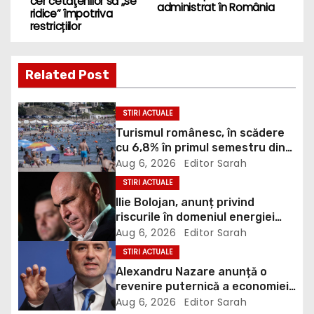
o
cer cetăţenilor să „se
administrat în România
ridice” împotriva
s
restricțiilor
t
Related Post
n
a
STIRI ACTUALE
Turismul românesc, în scădere
v
cu 6,8% în primul semestru din
2026
Aug 6, 2026
Editor Sarah
i
STIRI ACTUALE
g
Ilie Bolojan, anunț privind
riscurile în domeniul energiei
a
electrice. Ce a decis Guvernul
Aug 6, 2026
Editor Sarah
STIRI ACTUALE
t
Alexandru Nazare anunță o
revenire puternică a economiei
i
în 2027: Inflația va scădea,
Aug 6, 2026
Editor Sarah