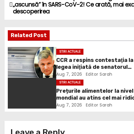
P
„ascunsă” în SARS-CoV-2! Ce arată, mai exa
o
descoperirea
s
Related Post
t
n
STIRI ACTUALE
CCR a respins contestaţia la
a
legea iniţiată de senatorul
v
Zamfir de la PSD, care permi
Aug 7, 2026
Editor Sarah
reluarea construcţiei
STIRI ACTUALE
i
hidrocentralelor din zonele
Prețurile alimentelor la nivel
protejate
mondial au atins cel mai ridi
g
nivel din ultimii peste trei ani
Aug 7, 2026
Editor Sarah
a
ultima lună, grâul s-a scump
cel mai mult (+5,8%), pe fon
t
secetei, dar și al temerilor c
Leave a Reply
războiul din Ucraina va pert