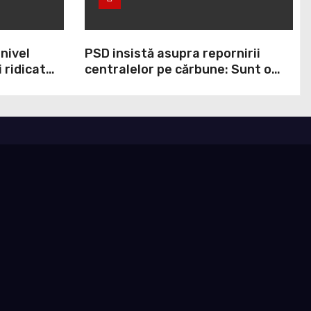
 nivel
PSD insistă asupra repornirii
 ridicat
centralelor pe cărbune: Sunt o
ei ani. În
necesitate în situația de forță
cumpit cel
majoră a țării
ndul
lor că
 perturba
n Marea