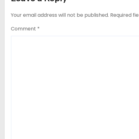
i
din nou exporturile prin Mar
Neagră.
Your email address will not be published.
Required fi
o
n
Comment
*