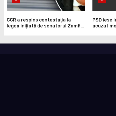
CCR a respins contestaţia la
PSD iese l
legea iniţiată de senatorul Zamfir
acuzat mod
de la PSD, care permite reluarea
la Legea A
construcţiei hidrocentralelor din
grosolană 
zonele protejate
acopere c