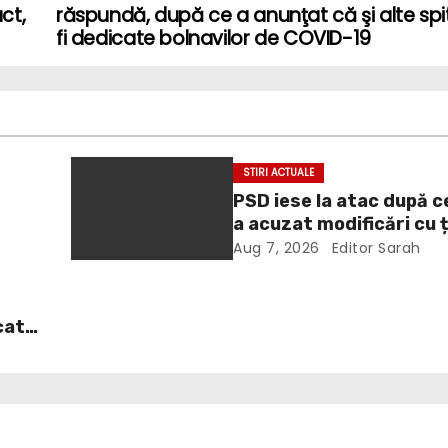
ct,
răspundă, după ce a anunţat că şi alte spi
fi dedicate bolnavilor de COVID-19
STIRI ACTUALE
PSD iese la atac după c
a acuzat modificări cu 
te
politică la Legea ANI: O
Aug 7, 2026
Editor Sarah
grosolană prin care înc
acopere culpa PNL-USR
cat
. În
it
dul
ă
urba