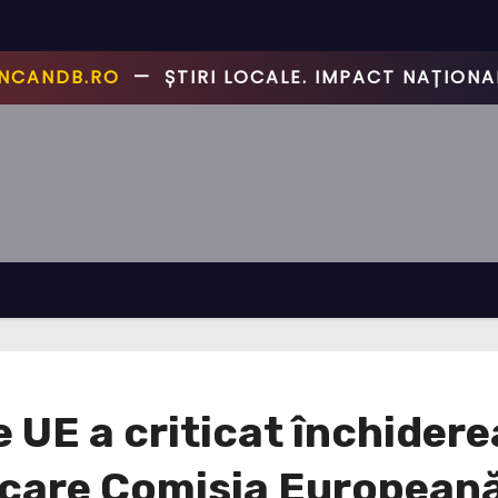
📰
CANCANDB.RO
—
ȘTIRI PE BUNE! 🔥
 UE a criticat închiderea
care Comisia Europeană 