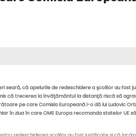
ri seară, că apelurile de redeschidere a şcolilor au fost jus
is că trecerea la învăţământul la distanţă riscă să agra
urătoare pe care Comisia Europeană i-o dă lui Ludovic Or
chiar în ziua în care OMS Europa recomanda statelor UE s
tru redeschiderea şcolilor au fost justificate şi că înc