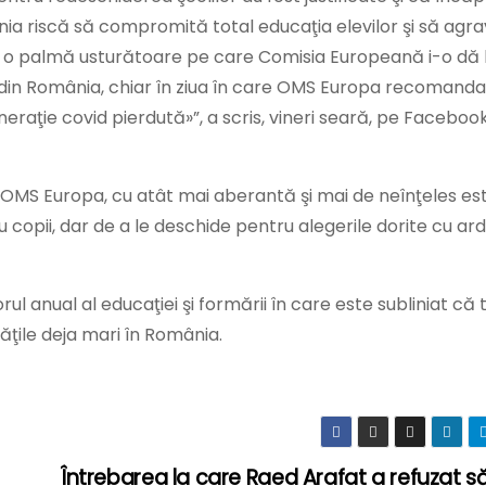
nia riscă să compromită total educaţia elevilor şi să agr
Este o palmă usturătoare pe care Comisia Europeană i-o dă l
r din România, chiar în ziua în care OMS Europa recomanda
neraţie covid pierdută»”, a scris, vineri seară, pe Faceboo
e OMS Europa, cu atât mai aberantă şi mai de neînţeles es
ru copii, dar de a le deschide pentru alegerile dorite cu a
l anual al educaţiei şi formării în care este subliniat că
ăţile deja mari în România.
Întrebarea la care Raed Arafat a refuzat s