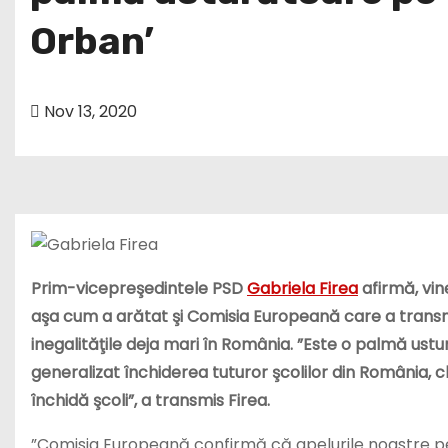
Orban’
Nov 13, 2020
Prim-vicepreşedintele PSD
Gabriela Firea
afirmă, vine
aşa cum a arătat şi Comisia Europeană care a transm
inegalităţile deja mari în România. ”Este o palmă ust
generalizat închiderea tuturor şcolilor din România, 
închidă şcoli”, a transmis Firea.
”Comisia Europeană confirmă că apelurile noastre pen