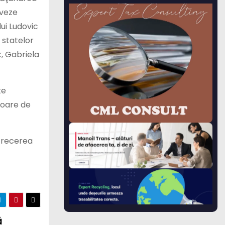
aveze
ui Ludovic
 statelor
k, Gabriela
te
rdoare de
 trecerea
ă