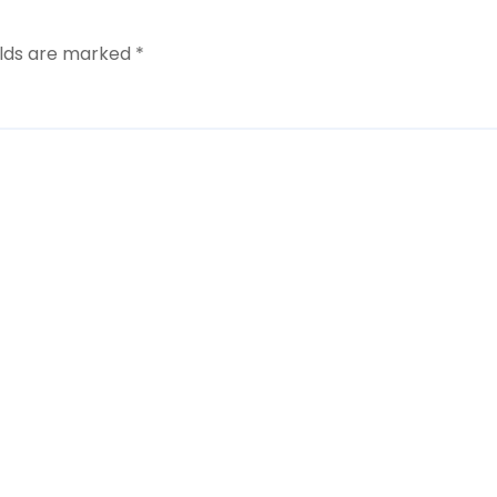
ea
elds are marked
*