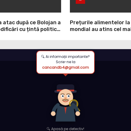
a atac după ce Bolojan a
Prețurile alimentelor la
ificări cu țintă politică
mondial au atins cel mai
NI: O minciună
nivel din ultimii peste tr
prin care încearcă să
ultima lună, grâul s-a s
ulpa PNL-USR
mai mult (+5,8%), pe fo
secetei, dar și al temeri
🔍 Ai informații importante?
Scrie-ne la
războiul din Ucraina va
cancandb4@gmail.com
din nou exporturile pri
Neagră.
🔍 Apasă pe detectiv!