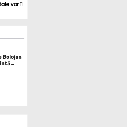
tale vor
e Bolojan
țintă
 minciună
earcă să