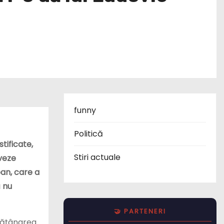
funny
Politică
tificate,
Stiri actuale
veze
ban, care a
ă nu
🤝 PARTENERI
ăpăţânarea