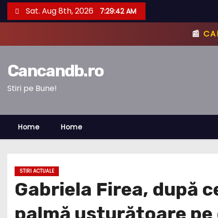
S
Sat. Aug 8th, 2026
7:29:43 AM
k
i
p
t
Cancandb.ro
o
c
Stiri pe Bune!
o
n
Home
Home
t
e
n
t
STIRI ACTUALE
Gabriela Firea, după ce
palmă usturătoare pe 