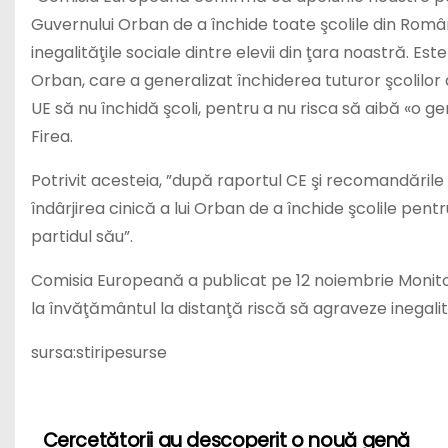
Guvernului Orban de a închide toate şcolile din Româ
inegalităţile sociale dintre elevii din ţara noastră. 
Orban, care a generalizat închiderea tuturor şcolilo
UE să nu închidă şcoli, pentru a nu risca să aibă «o ge
Firea.
Potrivit acesteia, ”după raportul CE şi recomandăril
îndârjirea cinică a lui Orban de a închide şcolile pent
partidul său”.
Comisia Europeană a publicat pe 12 noiembrie Monitoru
la învăţământul la distanţă riscă să agraveze inegalit
sursa:stiripesurse
Cercetătorii au descoperit o nouă genă