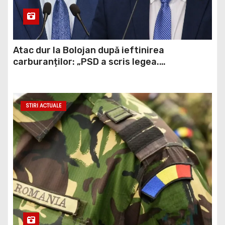
Atac dur la Bolojan după ieftinirea
carburanților: „PSD a scris legea.
Dumneavoastră ați scris discursul de după”
STIRI ACTUALE