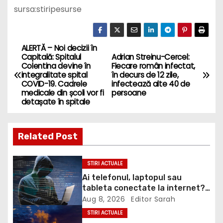
sursa:stiripesurse
ALERTĂ – Noi decizii în
P
Capitală: Spitalul
Adrian Streinu-Cercel:
Colentina devine în
Fiecare român infectat,
o
integralitate spital
în decurs de 12 zile,
COVID-19. Cadrele
infectează alte 40 de
s
medicale din școli vor fi
persoane
detașate în spitale
t
n
Related Post
a
STIRI ACTUALE
v
Ai telefonul, laptopul sau
tableta conectate la internet?
i
DNSC avertizează asupra unui
Aug 8, 2026
Editor Sarah
risc pe care mulți utilizatori îl
STIRI ACTUALE
g
ignoră