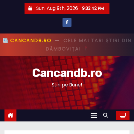
S
Sun. Aug 9th, 2026
9:33:43 PM
k
i
p
t
CANCANDB.RO
—
PRIMUL CU ȘTIREA,
o
PRIMUL CU ADEVĂRUL!
c
o
Cancandb.ro
n
t
Stiri pe Bune!
e
n
t