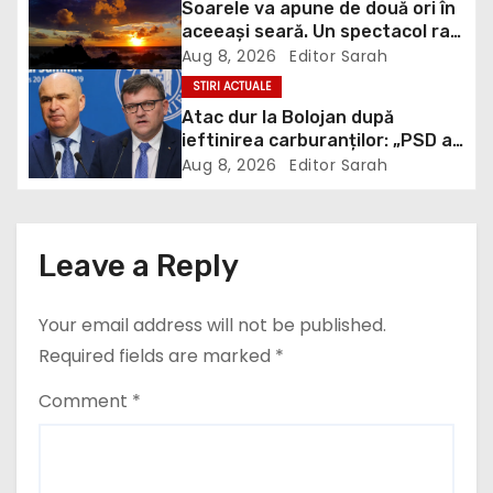
Soarele va apune de două ori în
aceeași seară. Un spectacol rar
a
va întrerupe liniștea unui sat
Aug 8, 2026
Editor Sarah
din Europa
t
STIRI ACTUALE
Atac dur la Bolojan după
i
ieftinirea carburanților: „PSD a
scris legea. Dumneavoastră ați
Aug 8, 2026
Editor Sarah
o
scris discursul de după”
n
Leave a Reply
Your email address will not be published.
Required fields are marked
*
Comment
*