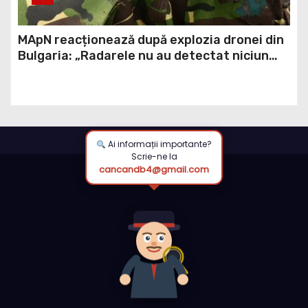
MApN reacționează după explozia dronei din
Bulgaria: „Radarele nu au detectat niciun
aparat care să fi traversat România”
Ai informații importante?
Scrie-ne la
cancandb4@gmail.com