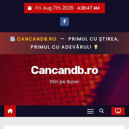
S
Fri. Aug 7th, 2026
4:26:48 AM
k
i
p
t
CANCANDB.RO
—
PRIMUL CU ȘTIREA,
o
PRIMUL CU ADEVĂRUL!
c
o
Cancandb.ro
n
t
Stiri pe Bune!
e
n
t