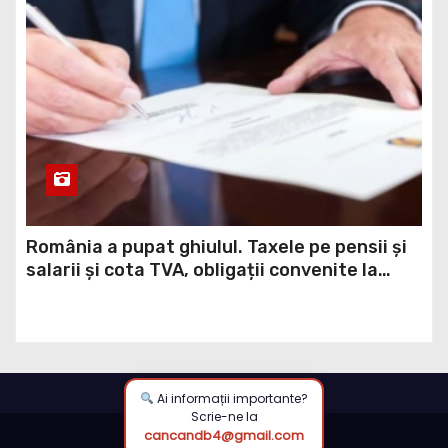
România a pupat ghiulul. Taxele pe pensii și
salarii și cota TVA, obligații convenite la
Washington printr-un Acord semnat pe 16
aprilie / DOCUMENT
Ai informații importante?
Scrie-ne la
cancandb4@gmail.com