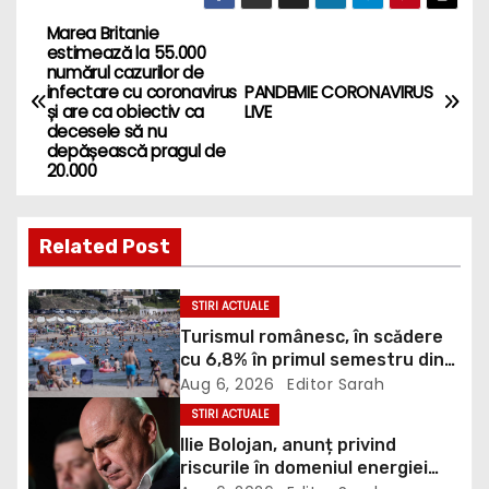
Marea Britanie
P
estimează la 55.000
numărul cazurilor de
o
infectare cu coronavirus
PANDEMIE CORONAVIRUS
și are ca obiectiv ca
LIVE
s
decesele să nu
depășească pragul de
20.000
t
n
Related Post
a
STIRI ACTUALE
v
Turismul românesc, în scădere
i
cu 6,8% în primul semestru din
2026
Aug 6, 2026
Editor Sarah
g
STIRI ACTUALE
Ilie Bolojan, anunț privind
a
riscurile în domeniul energiei