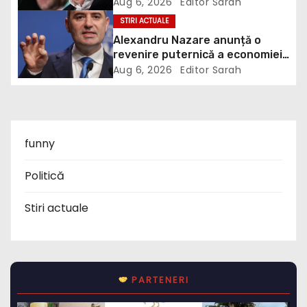
electrice. Ce a decis Guvernul
Aug 6, 2026
Editor Sarah
t
STIRI ACTUALE
i
Alexandru Nazare anunță o
revenire puternică a economiei
o
în 2027: Inflația va scădea,
Aug 6, 2026
Editor Sarah
consumul va crește
n
funny
Politică
Stiri actuale
PARTENERI